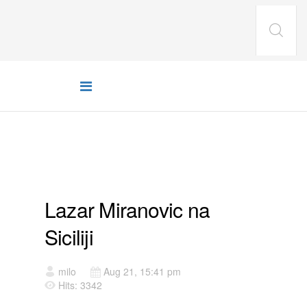
VIJESTI
Lazar Miranovic na
Siciliji
milo
Aug 21, 15:41 pm
Hits: 3342