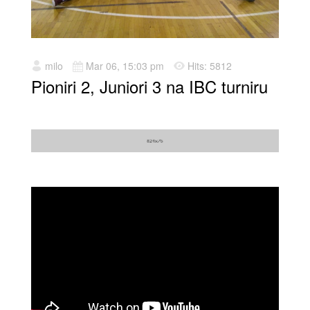
milo
Mar 06, 15:03 pm
Hits: 5812
Pioniri 2, Juniori 3 na IBC turniru