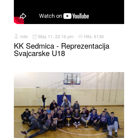
milo
May 11, 22:16 pm
Hits: 6136
KK Sedmica - Reprezentacija
Svajcarske U18