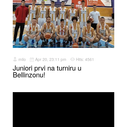
milo
Apr 20, 23:11 pm
Hits: 4561
Juniori prvi na turniru u
Bellinzonu!