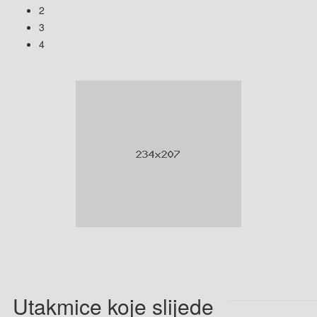
2
3
4
Utakmice koje slijede