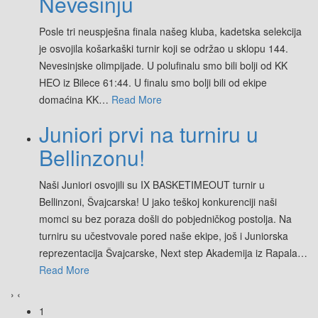
Nevesinju
Posle tri neuspješna finala našeg kluba, kadetska selekcija
je osvojila košarkaški turnir koji se održao u sklopu 144.
Nevesinjske olimpijade. U polufinalu smo bili bolji od KK
HEO iz Bilece 61:44. U finalu smo bolji bili od ekipe
domaćina KK
…
Read More
Juniori prvi na turniru u
Bellinzonu!
Naši Juniori osvojili su IX BASKETIMEOUT turnir u
Bellinzoni, Švajcarska! U jako teškoj konkurenciji naši
momci su bez poraza došli do pobjedničkog postolja. Na
turniru su učestvovale pored naše ekipe, još i Juniorska
reprezentacija Švajcarske, Next step Akademija iz Rapala
…
Read More
›
‹
1