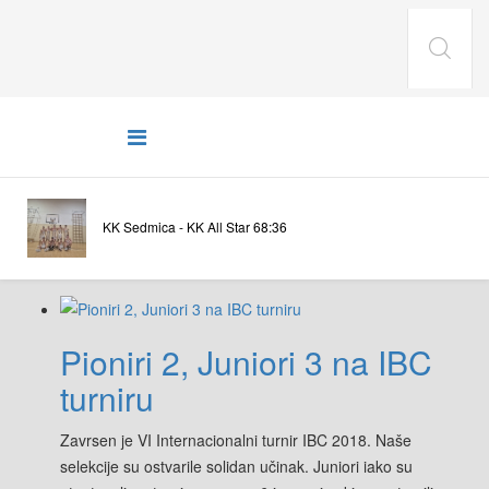
UTAKMICE
KK Sedmica - KK All Star 68:36
Pioniri 2, Juniori 3 na IBC
turniru
Zavrsen je VI Internacionalni turnir IBC 2018. Naše
selekcije su ostvarile solidan učinak. Juniori iako su