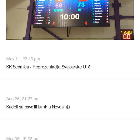
TURNIRI
May 11, 22:16 pm
KK Sedmica - Reprezentacija Svajcarske U18
TURNIRI
Aug 26, 21:27 pm
Kadeti su osvojili turnir u Nevesinju
TURNIRI
Mar 06, 15:03 pm